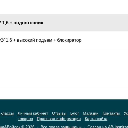
 1,6 + подпяточник
КУ 1.6 + высокий подъем + блокиратор
-классы
Личный кабинет
Отзывы
Блог
Магазин
Контакты
Ус
товаров
Правовая информация
Карта сайта
жа&Войлок
© 2026 · Все права защищены ·
Создан на
AB-Inspirat