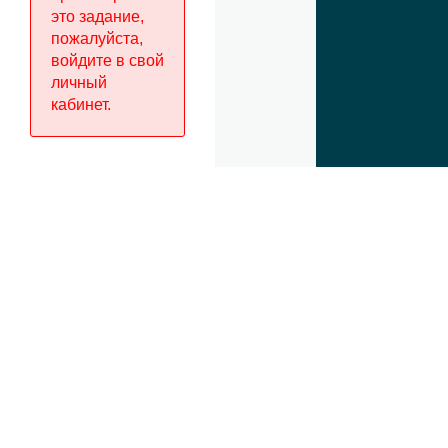
это задание,
пожалуйста,
Контакты
войдите в свой
личный
Условия
кабинет.
оплаты,
получения
и
возврата
товаров
Правовая
информация
Карта
сайта