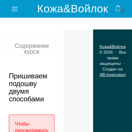
Кожа&Войлок
0
Home
Видеокурсы
Содержание
Очные
Кожа&Войлок
курса
© 2026 · Все
мастер-
права
классы
защищены ·
Создан на
Пришиваем
AB-Inspiration
Личный
подошву
кабинет
двумя
способами
Отзывы
Блог
Чтобы
Магазин
просматривать