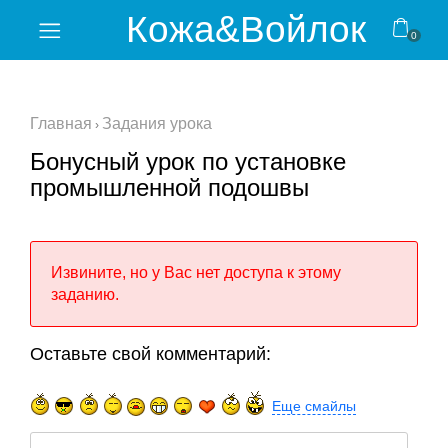
Кожа&Войлок
0
Home
Видеокурсы
Главная
Задания урока
›
Бонусный урок по установке
Очные
мастер-
промышленной подошвы
классы
Личный
Извините, но у Вас нет доступа к этому
кабинет
заданию.
Отзывы
Оставьте свой комментарий:
Блог
Еще смайлы
Магазин