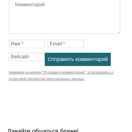
Контакты
Условия
оплаты,
получения
и
возврата
товаров
Нажимая на кнопку "Отправить комментарий", я соглашаюсь с
политикой обработки персональных данных
Правовая
информация
Карта
сайта
Давайте общаться ближе!