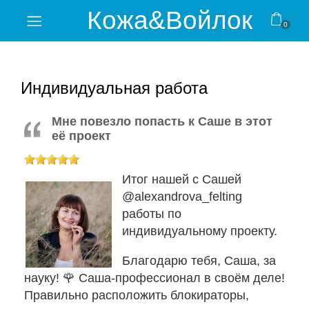
Кожа&Войлок
0
Home
Видеокурсы
Индивидуальная работа
Очные
Мне повезло попасть к Саше в этот
мастер-
её проект
классы
Итог нашей с Сашей
Личный
@alexandrova_felting
кабинет
работы по
индивидуальному проекту.
Отзывы
Благодарю тебя, Саша, за
Блог
науку! 🌹 Саша-профессионал в своём деле!
Правильно расположить блокираторы,
Магазин