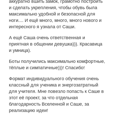
аккуратно вшить замок, грамотно построить
и сделать укрепления, чтобы обувь была
Контакты
максимально удобной и безопасной для
ноги.... И ещё много, много, много нового и
Условия
интересного я узнала от Саши.
оплаты,
получения
А ещё Саша очень ответственная и
и
приятная в общении девушка))). Красавица
возврата
и умница).
товаров
Боты получились максимально комфортные,
тёплые и симпатичные)))! Спасибо!
Правовая
информация
Формат индивидуального обучения очень
классный для ученика и энергозатратный
Карта
для учителя. Мне повезло попасть к Саше в
сайта
этот её проект, за что отдельная
благодарность Вселенной и Саше, за
реализацию идеи!